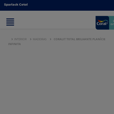
Sparlack Cetol
Sparlack Cetol
INTERIOR
MADEIRAS
CORALIT TOTAL BRILHANTE PLANÍCIE
INFINITA