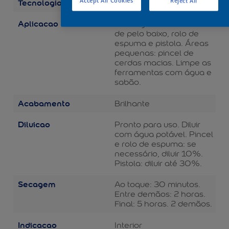
Tecnologia
Accept All Cookies
Reject All
Balance
Aplicacao
Áreas grandes: rolo de lã
de pelo baixo, rolo de
espuma e pistola. Áreas
pequenas: pincel de
cerdas macias. Limpe as
ferramentas com água e
sabão.
Acabamento
Brilhante
Diluicao
Pronto para uso. Diluir
com água potável. Pincel
e rolo de espuma: se
necessário, diluir 10%.
Pistola: diluir até 30%.
Secagem
Ao toque: 30 minutos.
Entre demãos: 2 horas.
Final: 5 horas. 2 demãos.
Indicacao
Interior