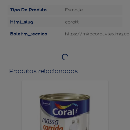
Tipo De Produto
Esmalte
Html_slug
coralit
Boletim_tecnico
https://mkpcoral.vteximg.co
Produtos relacionados