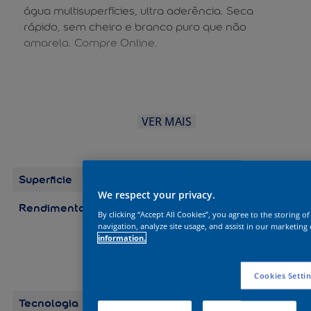
água multisuperfícies, ultra aderência. Seca
rápido, sem cheiro e branco puro que não
amarela. Compre Online.
VER MAIS
Superficie
Madeira
We respect your privacy.
Rendimento
Embalagens/Rendimento
By clicking “Accept All Cookies”, you agree to the storing o
(por demão) Galão 3,6 L:
navigation, analyze site usage, and assist in our marketing 
até 75 m2 Galão 3,2 L: até
information.
67 m2 Quarto 0,9 L: até
19 m2 Quarto 0,8 L: até
17 m2
Cookies Setti
Tecnologia
Balance