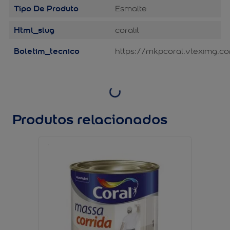
Tipo De Produto
Esmalte
Html_slug
coralit
Boletim_tecnico
https://mkpcoral.vteximg.co
Produtos relacionados