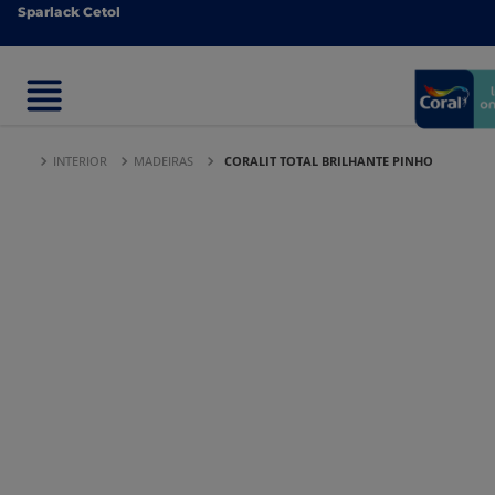
Sparlack Cetol
Sparlack Cetol
INTERIOR
MADEIRAS
CORALIT TOTAL BRILHANTE PINHO