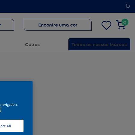
0
r
Encontre uma cor
Outros
Todas as nossas Marcas
 navigation,
.
ect All