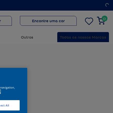
0
r
Encontre uma cor
Outros
Todas as nossas Marcas
 navigation,
.
ect All