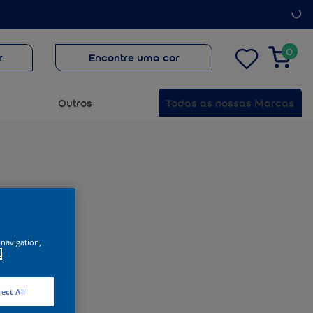
0
r
Encontre uma cor
Outros
Todas as nossas Marcas
 navigation,
.
ect All