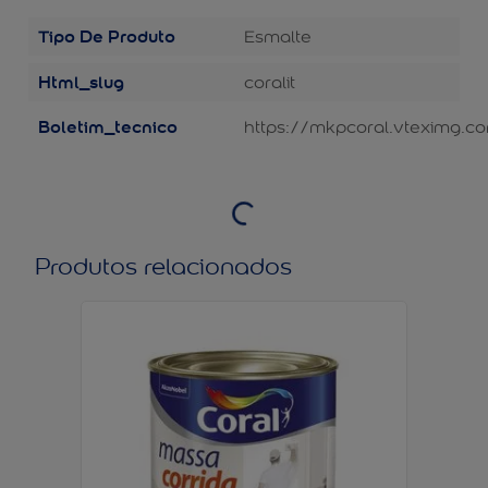
Tipo De Produto
Esmalte
Html_slug
coralit
Boletim_tecnico
https://mkpcoral.vteximg.co
Produtos relacionados