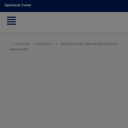
Sparlack Cetol
Sparlack Cetol
INTERIOR
MADEIRAS
CORALIT TOTAL BRILHANTE PALETAS
MEXICANAS