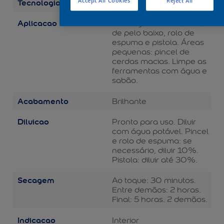
Tecnologia
Accept All Cookies
Reject All
Balance
Aplicacao
Áreas grandes: rolo de lã
de pelo baixo, rolo de
espuma e pistola. Áreas
pequenas: pincel de
cerdas macias. Limpe as
ferramentas com água e
sabão.
Acabamento
Brilhante
Diluicao
Pronto para uso. Diluir
com água potável. Pincel
e rolo de espuma: se
necessário, diluir 10%.
Pistola: diluir até 30%.
Secagem
Ao toque: 30 minutos.
Entre demãos: 2 horas.
Final: 5 horas. 2 demãos.
Indicacao
Interior