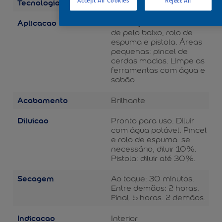
Tecnologia
Accept All Cookies
Reject All
Balance
Aplicacao
Áreas grandes: rolo de lã
de pelo baixo, rolo de
espuma e pistola. Áreas
pequenas: pincel de
cerdas macias. Limpe as
ferramentas com água e
sabão.
Acabamento
Brilhante
Diluicao
Pronto para uso. Diluir
com água potável. Pincel
e rolo de espuma: se
necessário, diluir 10%.
Pistola: diluir até 30%.
Secagem
Ao toque: 30 minutos.
Entre demãos: 2 horas.
Final: 5 horas. 2 demãos.
Indicacao
Interior