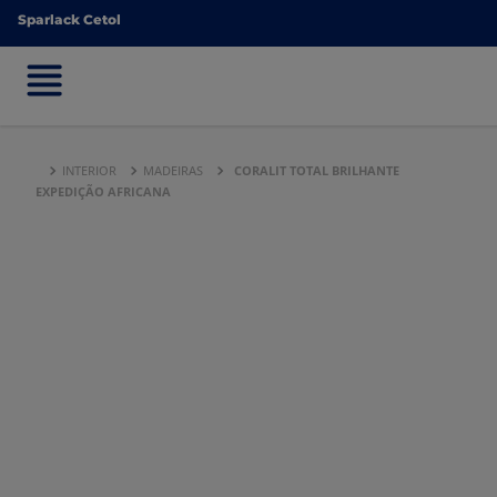
Sparlack Cetol
Sparlack Cetol
INTERIOR
MADEIRAS
CORALIT TOTAL BRILHANTE
EXPEDIÇÃO AFRICANA