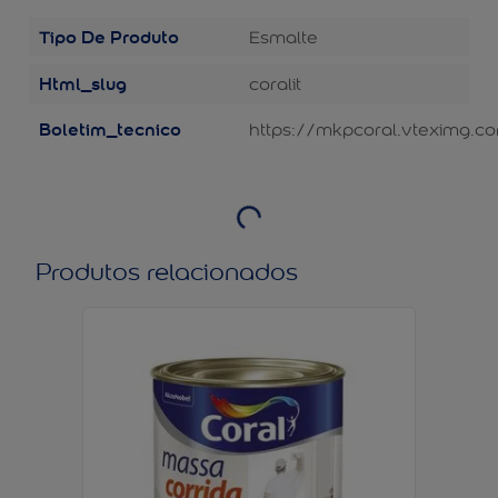
Tipo De Produto
Esmalte
Html_slug
coralit
Boletim_tecnico
https://mkpcoral.vteximg.co
Produtos relacionados