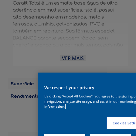
Coralit Total é um esmalte base água de ultra
aderência em multisuperfícies, isto é, possui
alto desempenho em madeiras, metais
ferrosos, alumínio, galvanizados, PVC e
também em repintura. Sua fórmula especial
BALANCE garante secagem rápida, sem
cheiro* e branco puro por mais tempo, pois não
amarela em ambientes internos e externos. A
VER MAIS
diluição e limpeza das ferramentas são feitas
com água, dispensando o uso de aguarrás e
tornando o processo mais fácil. É uma solução
completa para aplicação EXTERNA e
Superficie
Madeira
INTERNA. Possui durabilidade de 10 anos.
We respect your privacy.
Rendimento
Embalagens/Rendimento
By clicking “Accept All Cookies”, you agree to the storing 
(por demão) Galão 3,6 L:
navigation, analyze site usage, and assist in our marketing
information.
até 75 m2 Galão 3,2 L:
até 67 m2 Quarto 0,9 L:
até 19 m2 Quarto 0,8 L:
Cookies Setti
até 17 m2