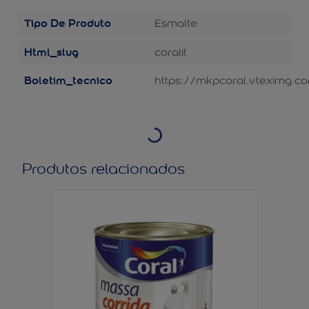
Tipo De Produto
Esmalte
Html_slug
coralit
Boletim_tecnico
https://mkpcoral.vteximg.co
Produtos relacionados