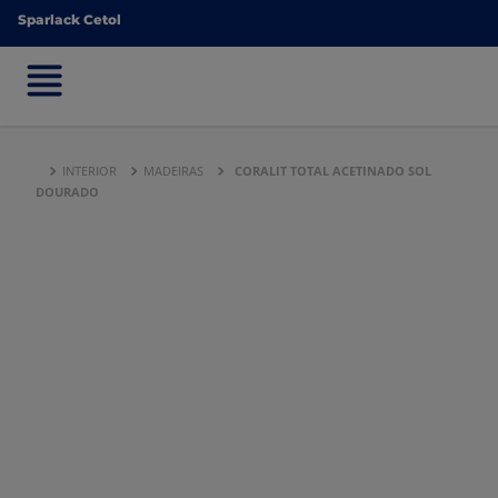
Sparlack Cetol
Sparlack Cetol
INTERIOR
MADEIRAS
CORALIT TOTAL ACETINADO SOL
DOURADO