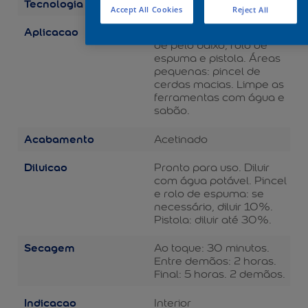
Tecnologia
Balance
Accept All Cookies
Reject All
Aplicacao
Áreas grandes: rolo de lã
de pelo baixo, rolo de
espuma e pistola. Áreas
pequenas: pincel de
cerdas macias. Limpe as
ferramentas com água e
sabão.
Acabamento
Acetinado
Diluicao
Pronto para uso. Diluir
com água potável. Pincel
e rolo de espuma: se
necessário, diluir 10%.
Pistola: diluir até 30%.
Secagem
Ao toque: 30 minutos.
Entre demãos: 2 horas.
Final: 5 horas. 2 demãos.
Indicacao
Interior