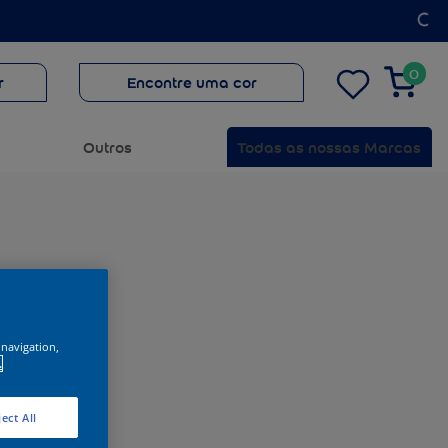
0
r
Encontre uma cor
Outros
Todas as nossas Marcas
 navigation,
.
ect All