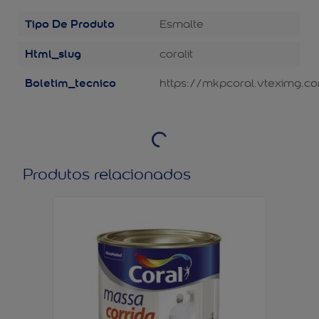
Tipo De Produto
Esmalte
Html_slug
coralit
Boletim_tecnico
https://mkpcoral.vteximg.co
Produtos relacionados