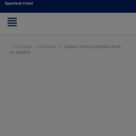
Sparlack Cetol
Sparlack Cetol
INTERIOR
MADEIRAS
CORALIT TOTAL ACETINADO ROTA
DO DESERTO