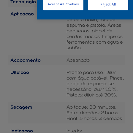
Tecnologia
Balance
Accept All Cookies
Reject All
Aplicacao
Áreas grandes: rolo de lã
de pelo baixo, rolo de
espuma e pistola. Áreas
pequenas: pincel de
cerdas macias. Limpe as
ferramentas com água e
sabão.
Acabamento
Acetinado
Diluicao
Pronto para uso. Diluir
com água potável. Pincel
e rolo de espuma: se
necessário, diluir 10%.
Pistola: diluir até 30%.
Secagem
Ao toque: 30 minutos.
Entre demãos: 2 horas.
Final: 5 horas. 2 demãos.
Indicacao
Interior