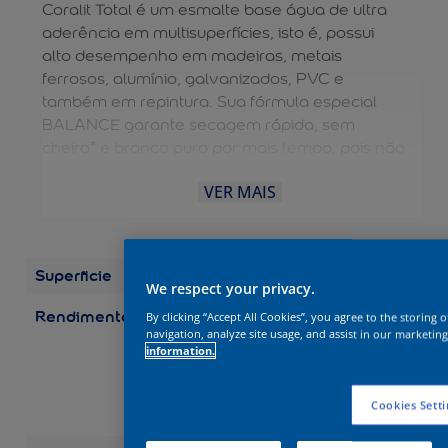
Coralit Total é um esmalte base água de ultra
aderência em multisuperfícies, isto é, possui
alto desempenho em madeiras, metais
ferrosos, alumínio, galvanizados, PVC e
também em repintura. Sua fórmula especial
BALANCE garante secagem rápida, sem
cheiro* e branco puro por mais tempo, pois não
amarela em ambientes internos e externos. A
VER MAIS
diluição e limpeza das ferramentas são feitas
com água, dispensando o uso de aguarrás e
tornando o processo mais fácil. É uma solução
completa para aplicação EXTERNA e
Superficie
Madeira
INTERNA. Possui durabilidade de 10 anos.
We respect your privacy.
Rendimento
Embalagens/Rendimento
By clicking “Accept All Cookies”, you agree to the storing 
(por demão) Galão 3,6 L:
navigation, analyze site usage, and assist in our marketing
information.
até 75 m2 Galão 3,2 L:
até 67 m2 Quarto 0,9 L:
até 19 m2 Quarto 0,8 L:
Cookies Setti
até 17 m2