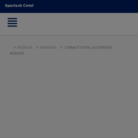
Sparlack Cetol
Sparlack Cetol
INTERIOR
MADEIRAS
CORALIT TOTAL ACETINADO
ROSADO