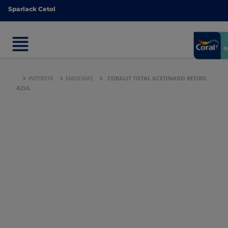
Sparlack Cetol
Sparlack Cetol
INTERIOR
MADEIRAS
CORALIT TOTAL ACETINADO RETIRO
AZUL