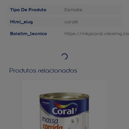
Tipo De Produto
Esmalte
Html_slug
coralit
Boletim_tecnico
https://mkpcoral.vteximg.co
Produtos relacionados