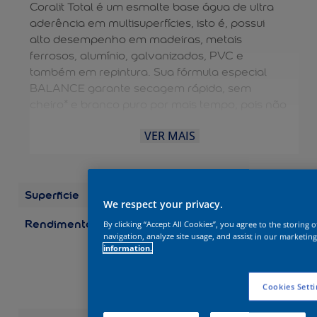
Coralit Total é um esmalte base água de ultra
aderência em multisuperfícies, isto é, possui
alto desempenho em madeiras, metais
ferrosos, alumínio, galvanizados, PVC e
também em repintura. Sua fórmula especial
BALANCE garante secagem rápida, sem
cheiro* e branco puro por mais tempo, pois não
amarela em ambientes internos e externos. A
VER MAIS
diluição e limpeza das ferramentas são feitas
com água, dispensando o uso de aguarrás e
tornando o processo mais fácil. É uma solução
completa para aplicação EXTERNA e
Superficie
Madeira
INTERNA. Possui durabilidade de 10 anos.
We respect your privacy.
Rendimento
Embalagens/Rendimento
By clicking “Accept All Cookies”, you agree to the storing 
(por demão) Galão 3,6 L:
navigation, analyze site usage, and assist in our marketing
information.
até 75 m2 Galão 3,2 L:
até 67 m2 Quarto 0,9 L:
até 19 m2 Quarto 0,8 L:
Cookies Setti
até 17 m2