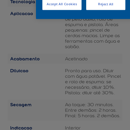
Tecnologia
Balance
Accept All Cookies
Reject All
Aplicacao
Áreas grandes: rolo de lã
de pelo baixo, rolo de
espuma e pistola. Áreas
pequenas: pincel de
cerdas macias. Limpe as
ferramentas com água e
sabão.
Acabamento
Acetinado
Diluicao
Pronto para uso. Diluir
com água potável. Pincel
e rolo de espuma: se
necessário, diluir 10%.
Pistola: diluir até 30%.
Secagem
Ao toque: 30 minutos.
Entre demãos: 2 horas.
Final: 5 horas. 2 demãos.
Indicacao
Interior