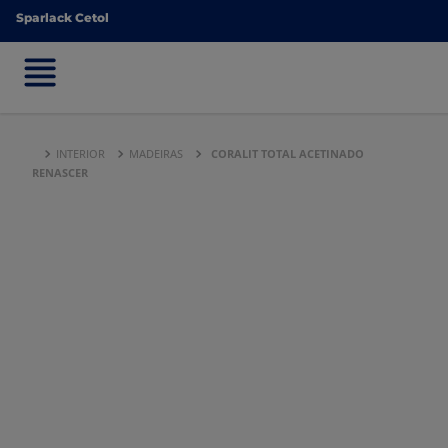
Sparlack Cetol
Sparlack Cetol
INTERIOR
MADEIRAS
CORALIT TOTAL ACETINADO
RENASCER