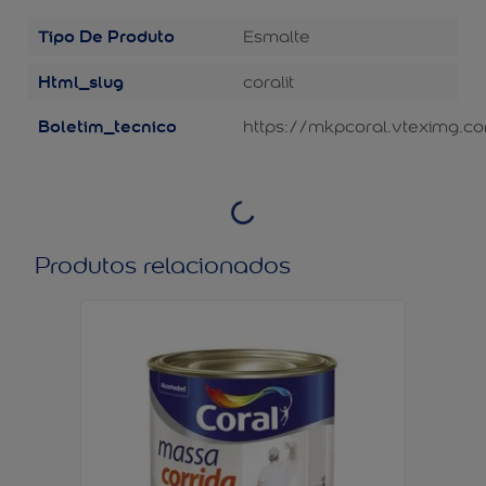
Tipo De Produto
Esmalte
Html_slug
coralit
Boletim_tecnico
https://mkpcoral.vteximg.co
Produtos relacionados