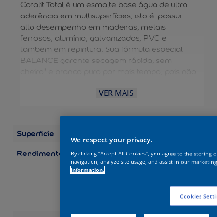
Coralit Total é um esmalte base água de ultra
aderência em multisuperfícies, isto é, possui
alto desempenho em madeiras, metais
ferrosos, alumínio, galvanizados, PVC e
também em repintura. Sua fórmula especial
BALANCE garante secagem rápida, sem
cheiro* e branco puro por mais tempo, pois não
amarela em ambientes internos e externos. A
VER MAIS
diluição e limpeza das ferramentas são feitas
com água, dispensando o uso de aguarrás e
tornando o processo mais fácil. É uma solução
completa para aplicação EXTERNA e
Superficie
Madeira
INTERNA. Possui durabilidade de 10 anos.
We respect your privacy.
Rendimento
Embalagens/Rendimento
By clicking “Accept All Cookies”, you agree to the storing 
(por demão) Galão 3,6 L:
navigation, analyze site usage, and assist in our marketing
information.
até 75 m2 Galão 3,2 L:
até 67 m2 Quarto 0,9 L:
até 19 m2 Quarto 0,8 L:
Cookies Setti
até 17 m2