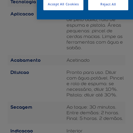
Tecnologia
Balance
Accept All Cookies
Reject All
Aplicacao
Áreas grandes: rolo de lã
de pelo baixo, rolo de
espuma e pistola. Áreas
pequenas: pincel de
cerdas macias. Limpe as
ferramentas com água e
sabão.
Acabamento
Acetinado
Diluicao
Pronto para uso. Diluir
com água potável. Pincel
e rolo de espuma: se
necessário, diluir 10%.
Pistola: diluir até 30%.
Secagem
Ao toque: 30 minutos.
Entre demãos: 2 horas.
Final: 5 horas. 2 demãos.
Indicacao
Interior