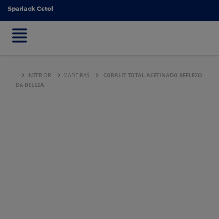
Sparlack Cetol
Sparlack Cetol
INTERIOR
MADEIRAS
CORALIT TOTAL ACETINADO REFLEXO
DA BELEZA