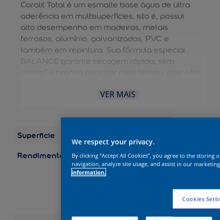
Coralit Total é um esmalte base água de ultra
aderência em multisuperfícies, isto é, possui
alto desempenho em madeiras, metais
ferrosos, alumínio, galvanizados, PVC e
também em repintura. Sua fórmula especial
BALANCE garante secagem rápida, sem
cheiro* e branco puro por mais tempo, pois não
amarela em ambientes internos e externos. A
VER MAIS
diluição e limpeza das ferramentas são feitas
com água, dispensando o uso de aguarrás e
tornando o processo mais fácil. É uma solução
completa para aplicação EXTERNA e
Superficie
Madeira
INTERNA. Possui durabilidade de 10 anos.
We respect your privacy.
Rendimento
Embalagens/Rendimento
By clicking “Accept All Cookies”, you agree to the storing 
(por demão) Galão 3,6 L:
navigation, analyze site usage, and assist in our marketing
information.
até 75 m2 Galão 3,2 L:
até 67 m2 Quarto 0,9 L:
até 19 m2 Quarto 0,8 L:
Cookies Setti
até 17 m2