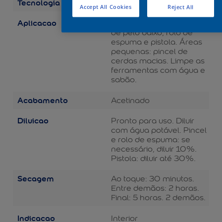
Tecnologia
Balance
Accept All Cookies
Reject All
Aplicacao
Áreas grandes: rolo de lã
de pelo baixo, rolo de
espuma e pistola. Áreas
pequenas: pincel de
cerdas macias. Limpe as
ferramentas com água e
sabão.
Acabamento
Acetinado
Diluicao
Pronto para uso. Diluir
com água potável. Pincel
e rolo de espuma: se
necessário, diluir 10%.
Pistola: diluir até 30%.
Secagem
Ao toque: 30 minutos.
Entre demãos: 2 horas.
Final: 5 horas. 2 demãos.
Indicacao
Interior