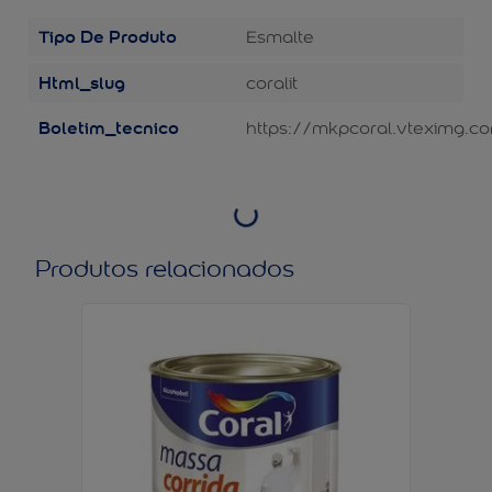
Tipo De Produto
Esmalte
Html_slug
coralit
Boletim_tecnico
https://mkpcoral.vteximg.co
Produtos relacionados