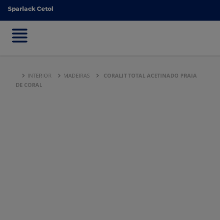
Sparlack Cetol
Sparlack Cetol
INTERIOR
MADEIRAS
CORALIT TOTAL ACETINADO PRAIA
DE CORAL