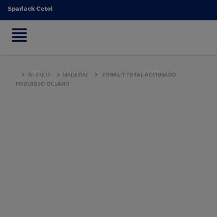
Sparlack Cetol
Sparlack Cetol
INTERIOR
MADEIRAS
CORALIT TOTAL ACETINADO
PODEROSO OCEANO