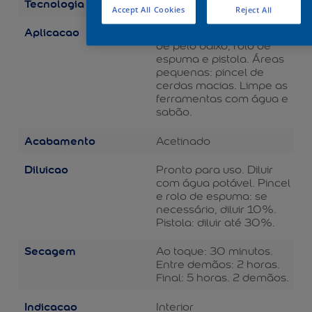
Tecnologia
Balance
Accept All Cookies
Reject All
Aplicacao
Áreas grandes: rolo de lã
de pelo baixo, rolo de
espuma e pistola. Áreas
pequenas: pincel de
cerdas macias. Limpe as
ferramentas com água e
sabão.
Acabamento
Acetinado
Diluicao
Pronto para uso. Diluir
com água potável. Pincel
e rolo de espuma: se
necessário, diluir 10%.
Pistola: diluir até 30%.
Secagem
Ao toque: 30 minutos.
Entre demãos: 2 horas.
Final: 5 horas. 2 demãos.
Indicacao
Interior