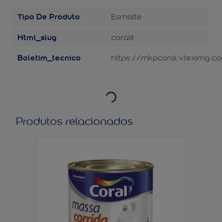
Tipo De Produto
Esmalte
Html_slug
coralit
Boletim_tecnico
https://mkpcoral.vteximg.co
Produtos relacionados