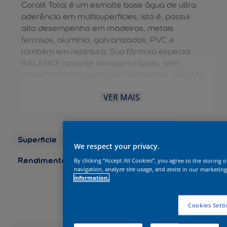
Coralit Total é um esmalte base água de ultra
aderência em multisuperfícies, isto é, possui
alto desempenho em madeiras, metais
ferrosos, alumínio, galvanizados, PVC e
também em repintura. Sua fórmula especial
BALANCE garante secagem rápida, sem
cheiro* e branco puro por mais tempo, pois não
amarela em ambientes internos e externos. A
VER MAIS
diluição e limpeza das ferramentas são feitas
com água, dispensando o uso de aguarrás e
tornando o processo mais fácil. É uma solução
completa para aplicação EXTERNA e
Superficie
Madeira
INTERNA. Possui durabilidade de 10 anos.
We respect your privacy.
Rendimento
Embalagens/Rendimento
By clicking “Accept All Cookies”, you agree to the storing 
(por demão) Galão 3,6 L:
navigation, analyze site usage, and assist in our marketing
information.
até 75 m2 Galão 3,2 L:
até 67 m2 Quarto 0,9 L:
até 19 m2 Quarto 0,8 L:
Cookies Setti
até 17 m2