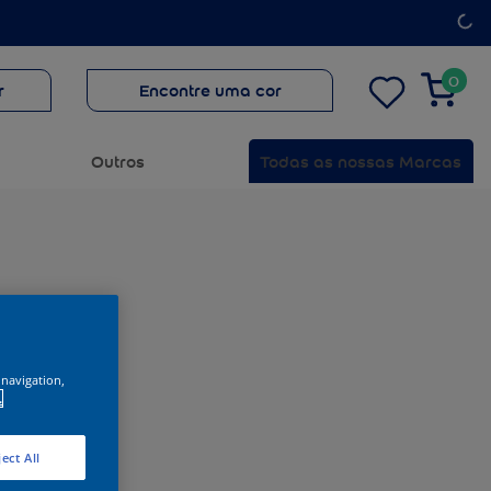
0
r
Encontre uma cor
Outros
Todas as nossas Marcas
 navigation,
.
ect All