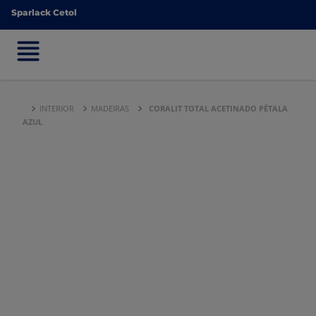
Sparlack Cetol
Sparlack Cetol
INTERIOR
MADEIRAS
CORALIT TOTAL ACETINADO PÉTALA
AZUL