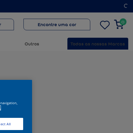
0
r
Encontre uma cor
Outros
Todas as nossas Marcas
 navigation,
.
ect All