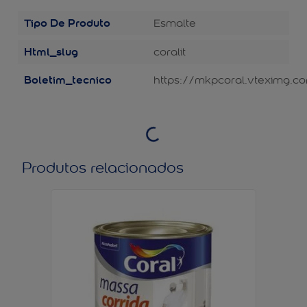
Tipo De Produto
Esmalte
Html_slug
coralit
Boletim_tecnico
https://mkpcoral.vteximg.co
Produtos relacionados