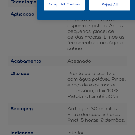
Tecnologia
Balance
Accept All Cookies
Reject All
Aplicacao
Áreas grandes: rolo de lã
de pelo baixo, rolo de
espuma e pistola. Áreas
pequenas: pincel de
cerdas macias. Limpe as
ferramentas com água e
sabão.
Acabamento
Acetinado
Diluicao
Pronto para uso. Diluir
com água potável. Pincel
e rolo de espuma: se
necessário, diluir 10%.
Pistola: diluir até 30%.
Secagem
Ao toque: 30 minutos.
Entre demãos: 2 horas.
Final: 5 horas. 2 demãos.
Indicacao
Interior