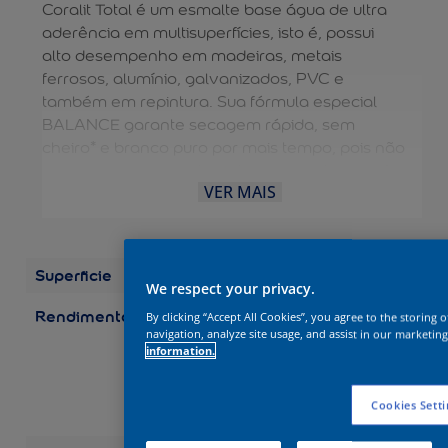
Coralit Total é um esmalte base água de ultra
aderência em multisuperfícies, isto é, possui
alto desempenho em madeiras, metais
ferrosos, alumínio, galvanizados, PVC e
também em repintura. Sua fórmula especial
BALANCE garante secagem rápida, sem
cheiro* e branco puro por mais tempo, pois não
amarela em ambientes internos e externos. A
VER MAIS
diluição e limpeza das ferramentas são feitas
com água, dispensando o uso de aguarrás e
tornando o processo mais fácil. É uma solução
completa para aplicação EXTERNA e
Superficie
Madeira
INTERNA. Possui durabilidade de 10 anos.
We respect your privacy.
Rendimento
Embalagens/Rendimento
By clicking “Accept All Cookies”, you agree to the storing 
(por demão) Galão 3,6 L:
navigation, analyze site usage, and assist in our marketing
information.
até 75 m2 Galão 3,2 L:
até 67 m2 Quarto 0,9 L:
até 19 m2 Quarto 0,8 L:
Cookies Setti
até 17 m2