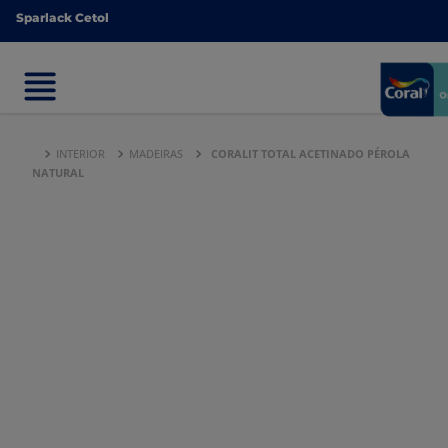
Sparlack Cetol
Sparlack Cetol
INTERIOR
MADEIRAS
CORALIT TOTAL ACETINADO PÉROLA
NATURAL