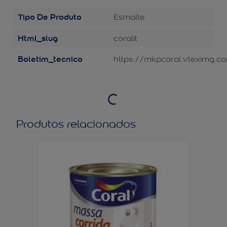
Tipo De Produto
Esmalte
Html_slug
coralit
Boletim_tecnico
https://mkpcoral.vteximg.co
Produtos relacionados