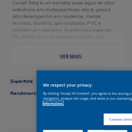
Coralit Total é um esmalte base água de ultra
aderência em multisuperfícies, isto é, possui
alto desempenho em madeiras, metais
ferrosos, alumínio, galvanizados, PVC e
também em repintura. Sua fórmula especial
BALANCE garante secagem rápida, sem
cheiro* e branco puro por mais tempo, pois não
amarela em ambientes internos e externos. A
VER MAIS
diluição e limpeza das ferramentas são feitas
com água, dispensando o uso de aguarrás e
tornando o processo mais fácil. É uma solução
completa para aplicação EXTERNA e
Superficie
Madeira
INTERNA. Possui durabilidade de 10 anos.
We respect your privacy.
Rendimento
Embalagens/Rendimento
By clicking “Accept All Cookies”, you agree to the storing 
(por demão) Galão 3,6
navigation, analyze site usage, and assist in our marketing
information.
L:até 75 m2 Galão 3,2 L:
até 67 m2 Quarto 0,9 L:
até 19 m2 Quarto 0,8 L:
Cookies Setti
até 17 m2