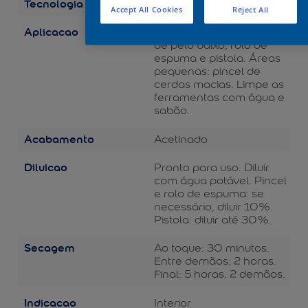
Tecnologia
Balance
Accept All Cookies
Reject All
Aplicacao
Áreas grandes: rolo de lã
de pelo baixo, rolo de
espuma e pistola. Áreas
pequenas: pincel de
cerdas macias. Limpe as
ferramentas com água e
sabão.
Acabamento
Acetinado
Diluicao
Pronto para uso. Diluir
com água potável. Pincel
e rolo de espuma: se
necessário, diluir 10%.
Pistola: diluir até 30%.
Secagem
Ao toque: 30 minutos.
Entre demãos: 2 horas.
Final: 5 horas. 2 demãos.
Indicacao
Interior