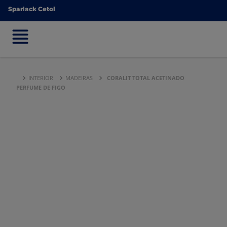
Sparlack Cetol
Sparlack Cetol
INTERIOR
MADEIRAS
CORALIT TOTAL ACETINADO
PERFUME DE FIGO