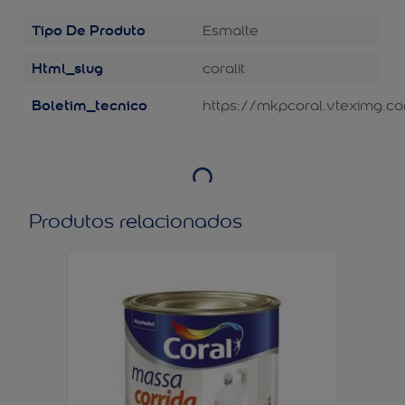
Tipo De Produto
Esmalte
Html_slug
coralit
Boletim_tecnico
https://mkpcoral.vteximg.co
Produtos relacionados