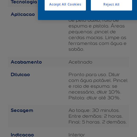
Tecnologia
Balance
Accept All Cookies
Reject All
Aplicacao
Áreas grandes: rolo de lã
de pelo baixo, rolo de
espuma e pistola. Áreas
pequenas: pincel de
cerdas macias. Limpe as
ferramentas com água e
sabão.
Acabamento
Acetinado
Diluicao
Pronto para uso. Diluir
com água potável. Pincel
e rolo de espuma: se
necessário, diluir 10%.
Pistola: diluir até 30%.
Secagem
Ao toque: 30 minutos.
Entre demãos: 2 horas.
Final: 5 horas. 2 demãos.
Indicacao
Interior