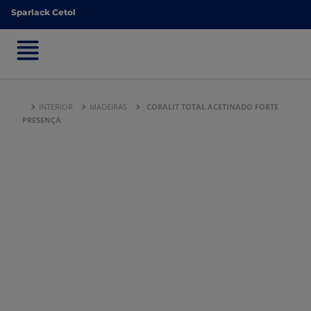
Sparlack Cetol
Sparlack Cetol
INTERIOR
MADEIRAS
CORALIT TOTAL ACETINADO FORTE
PRESENÇA