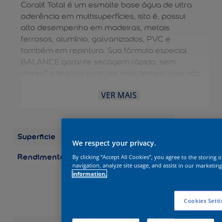
Coralit Total é um esmalte base água de ultra
aderência em multisuperfícies, isto é, possui
alto desempenho em madeiras, metais
ferrosos, alumínio, galvanizados, PVC e
também em repintura. Sua fórmula especial
BALANCE garante secagem rápida, sem
cheiro* e branco puro por mais tempo, pois não
amarela em ambientes internos e externos. A
VER MAIS
diluição e limpeza das ferramentas são feitas
com água, dispensando o uso de aguarrás e
tornando o processo mais fácil. É uma solução
completa para aplicação EXTERNA e
Superficie
Madeira
INTERNA. Possui durabilidade de 10 anos.
We respect your privacy.
Rendimento
Embalagens/Rendimento
By clicking “Accept All Cookies”, you agree to the storing 
(por demão) Galão 3,6 L:
navigation, analyze site usage, and assist in our marketing
information.
até 75 m2 Galão 3,2 L:
até 67 m2 Quarto 0,9 L:
até 19 m2 Quarto 0,8 L:
Cookies Setti
até 17 m2